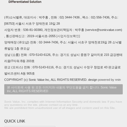
(주)소닉밸류, 대표이사 : 박주홍 , 전화 : 02) 3444-7436 , 팩스 : 02) 556-7436, 주소:
[06753] 서울시 서초구 양재천로 19길 28
사업자 번호 : 536-81-00380, 개인정보관리책임자 : 박주홍 (service@sonicvalue.com)
, 통신판매신고 : 2019-서울서초-2055
[사업자정보확인]
양재매장 (큐오샵) 전화 : 02-3444-7436, 주소: 서울시 서초구 양재천로19길 28 소닉밸
류빌딩 1층 큐오샵
성남 (쇼룸) 전화 : 070-5143-6126, 주소: 경기도 성남시 중원구 갈마치로 215 금강펜테
리움IT타워 B동 203호
판교 (오피스) 전화 : 070-5143-6116, 주소: 경기도 성남시 수정구 창업로 43 판교글로
벌비즈센터 A동 905호
COPYRIGHT (c) Sonic Value lnc, ALL RIGHTS RESERVED. design
powered by nnin
본 사이트에 사용 된 모든 이미지와 내용의 무단도용을 금지 합니다. Sonic Value
lnc, ALL RIGHTS RESERVED
Sonic Value, Inc. complies with Internet Information Security and domestic law. If you have
any questions on the site, please contact us at any time.
We are prohibited from unauthorized use of all images and content used on this Site.
QUICK LINK