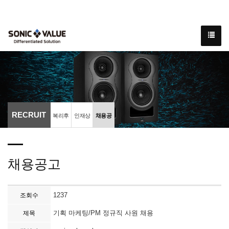
RECRUIT
복리후
인재상
채용공
생
고
채용공고
1237
조회수
기획 마케팅/PM 정규직 사원 채용
제목